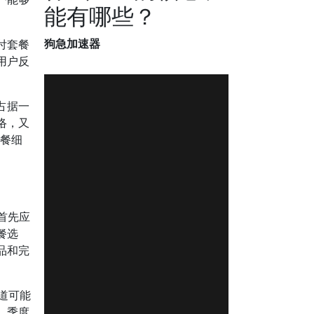
能有哪些？
狗急加速器
付套餐
用户反
占据一
络，又
餐细
首先应
餐选
品和完
道可能
、季度