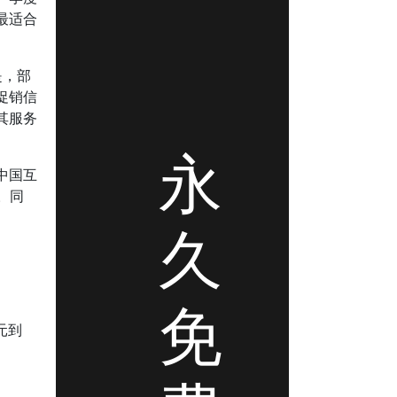
最适合
是，部
促销信
其服务
永
中国互
。同
久
免
元到